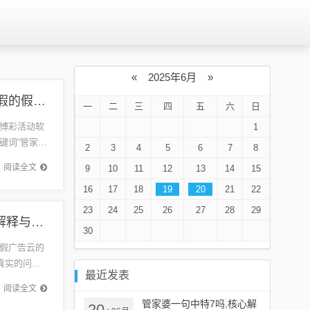
«
2025年6月
»
管家婆一句中特7吗,核心解答、解释与落实,远离虚假的假承诺牌
一
二
三
四
五
六
日
博彩活动软
1
键词“管家婆
2
3
4
5
6
7
8
的...
阅读全文
9
10
11
12
13
14
15
16
17
18
19
20
21
22
23
24
25
26
27
28
29
澳门管家婆100中澳是真的吗:规范解答、专家解析解释与落实,警惕虚假的假广告云
30
假广告云的
真实的问
最近发表
话题，我
阅读全文
管家婆一句中特7吗,核心解
20