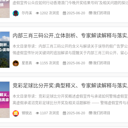
虚假宣传公众应如何行动香港澳门今晚开奖结果号码”及相关问题的探
着互联网的普及，越来越多的人关注彩票开奖结果，特别是“香港澳门今晚
尔丹溪
1202 次浏览
2025-06-20
我们的项目
本文目录导读：内部三肖三码公开的含义与解读关于误导的假广告梦公
惕虚假宣传针对关键词的追加解读与提醒关于内部三肖三码公开、留心
告梦等相关内容的深度解读与公众警示内部三肖三码公开的含义与解读“内
星思真
1155 次浏览
2025-06-20
我们的项目
本文目录导读：竞彩足球比分开奖概述虚假宣传与承诺如何警惕虚假宣
离虚假承诺沼竞彩足球比分开奖及相关话题解析 —— 警惕虚假宣传与
球比分开奖概述竞彩足球比分开奖是一种基于足球比赛结果的赌博活动，
错锐达
1107 次浏览
2025-06-20
我们的项目