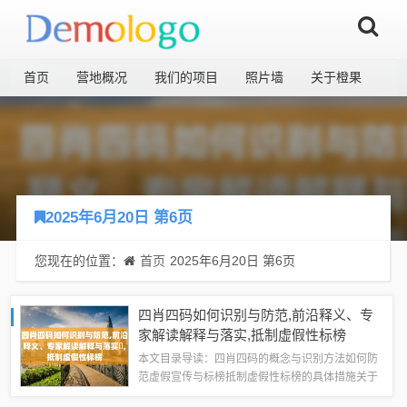
首页
营地概况
我们的项目
照片墙
关于橙果
2025年6月20日 第6页
您现在的位置：
首页
2025年6月20日 第6页
四肖四码如何识别与防范,前沿释义、专
家解读解释与落实​,抵制虚假性标榜
本文目录导读：四肖四码的概念与识别方法如何防
范虚假宣传与标榜抵制虚假性标榜的具体措施关于
四肖四码识别与防范，虚假宣传警惕提醒四肖四码