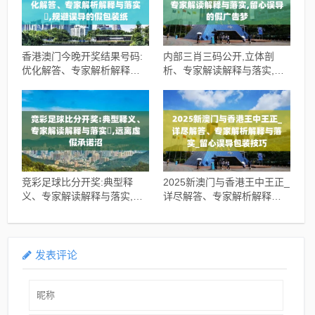
香港澳门今晚开奖结果号码:
内部三肖三码公开,立体剖
优化解答、专家解析解释与
析、专家解读解释与落实,留
落实​,规避误导的假包装纸
心误导的假广告梦
竞彩足球比分开奖:典型释
2025新澳门与香港王中王正_
义、专家解读解释与落实​,远
详尽解答、专家解析解释与
离虚假承诺沼
落实_留心误导包装技巧
发表评论