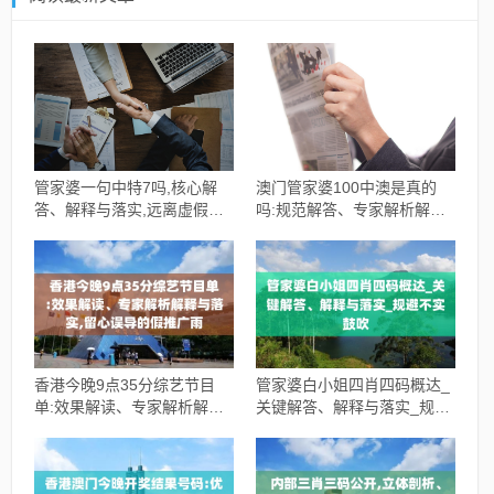
管家婆一句中特7吗,核心解
澳门管家婆100中澳是真的
答、解释与落实,远离虚假的
吗:规范解答、专家解析解释
假承诺牌
与落实,警惕虚假的假广告云
香港今晚9点35分综艺节目
管家婆白小姐四肖四码概达_
单:效果解读、专家解析解释
关键解答、解释与落实_规避
与落实,留心误导的假推广雨
不实鼓吹