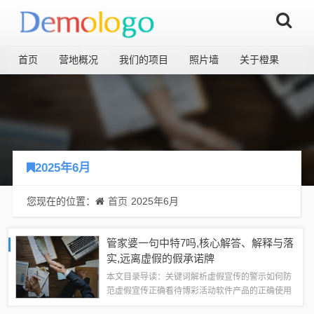
首页
营地概况
我们的项目
照片墙
关于橙果
2025年6月
您现在的位置：
首页
2025年6月
管家婆一句中特7吗,核心解答、解释与落
实,远离虚假的假承诺牌
本文目录导读：关键词解析虚假宣传的警示如何防
范虚假宣传正确看待博彩活动软件产品的正确使用
虚假承诺的危害揭示虚假承诺的真相应对策略关于