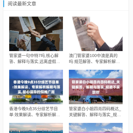
阅读最新文章
管家婆一句中特7吗,核心解
澳门管家婆100中澳是真的
答、解释与落实,远离虚假的
吗:规范解答、专家解析解释
假承诺牌
与落实,警惕虚假的假广告云
香港今晚9点35分综艺节目
管家婆白小姐四肖四码概达_
单:效果解读、专家解析解释
关键解答、解释与落实_规避
与落实,留心误导的假推广雨
不实鼓吹