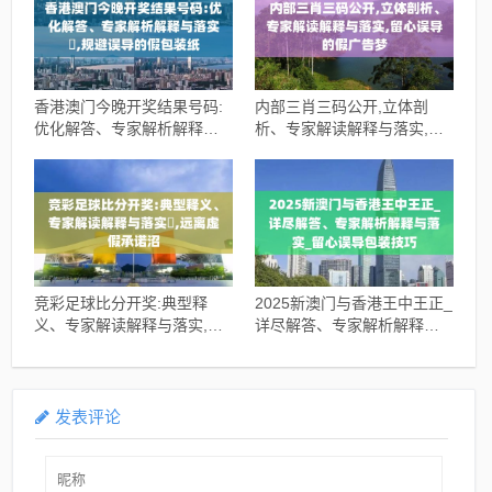
香港澳门今晚开奖结果号码:
内部三肖三码公开,立体剖
优化解答、专家解析解释与
析、专家解读解释与落实,留
落实​,规避误导的假包装纸
心误导的假广告梦
竞彩足球比分开奖:典型释
2025新澳门与香港王中王正_
义、专家解读解释与落实​,远
详尽解答、专家解析解释与
离虚假承诺沼
落实_留心误导包装技巧
发表评论