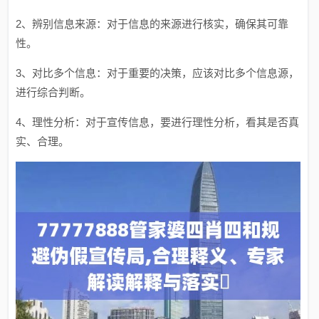
2、辨别信息来源：对于信息的来源进行核实，确保其可靠
性。
3、对比多个信息：对于重要的决策，应该对比多个信息源，
进行综合判断。
4、理性分析：对于宣传信息，要进行理性分析，看其是否真
实、合理。