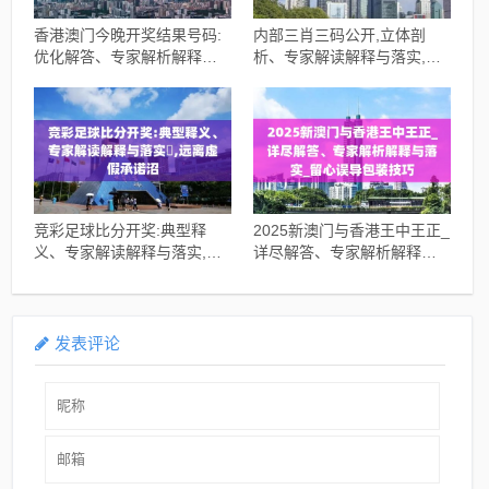
香港澳门今晚开奖结果号码:
内部三肖三码公开,立体剖
优化解答、专家解析解释与
析、专家解读解释与落实,留
落实​,规避误导的假包装纸
心误导的假广告梦
竞彩足球比分开奖:典型释
2025新澳门与香港王中王正_
义、专家解读解释与落实​,远
详尽解答、专家解析解释与
离虚假承诺沼
落实_留心误导包装技巧
发表评论