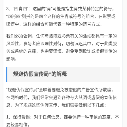
3、“四肖四”：这里的“肖”可能是指生肖或某种特定的符号，
“四肖四”则指的是四个这样的生肖或符号的组合，在彩票或
赌博中，这样的组合可能代表一种特定的选号方式。
我们必须强调，任何与赌博或彩票有关的活动都具有一定的
风险性，参与者应该理性对待，切勿沉迷其中，对于此类服
务或系统的选择，也需要谨慎，避免受到欺诈或虚假宣传的
影响。
规避伪假宣传局”的解释
“规避伪假宣传局”意味着要避免被虚假的广告宣传所欺骗，
在网络时代，我们经常会遇到各种夸大其词或虚假的宣传信
息，为了规避这些伪假宣传，我们需要做到以下几点：
1、保持警惕：对于任何信息，都要保持一种审慎的态度，不
要轻易相信。