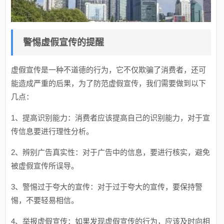
警惕虚假宣传的提醒
虚假宣传是一种不道德的行为，它不仅欺骗了消费者，还可
能造成严重的后果，为了防范虚假宣传，我们需要做到以下
几点：
1、提高识别能力：消费者应该提高自己的识别能力，对于宣
传信息要进行理性分析。
2、辨别广告真实性：对于广告中的信息，要进行核实，避免
被虚假宣传所误导。
3、警惕过于夸大的宣传：对于过于夸大的宣传，要保持警
惕，不要轻易相信。
4、举报虚假宣传：如果发现虚假宣传的行为，应该及时向相