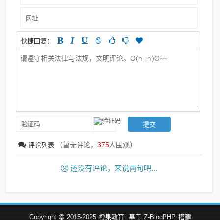
快捷回复：
（暂无评论，
375
人围观）
评论列表
还没有评论，来说两句吧...
Copyright
2015-2025
橙果教育
基于
Z-BlogPHP
搭建