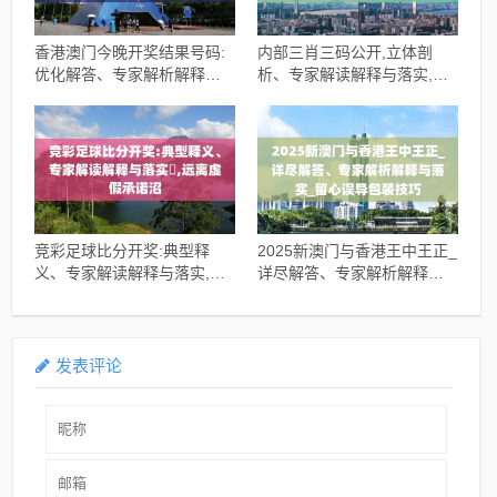
香港澳门今晚开奖结果号码:
内部三肖三码公开,立体剖
优化解答、专家解析解释与
析、专家解读解释与落实,留
落实​,规避误导的假包装纸
心误导的假广告梦
竞彩足球比分开奖:典型释
2025新澳门与香港王中王正_
义、专家解读解释与落实​,远
详尽解答、专家解析解释与
离虚假承诺沼
落实_留心误导包装技巧
发表评论