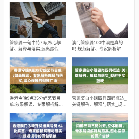
管家婆一句中特7吗,核心解
澳门管家婆100中澳是真的
答、解释与落实,远离虚假的
吗:规范解答、专家解析解释
假承诺牌
与落实,警惕虚假的假广告云
香港今晚9点35分综艺节目
管家婆白小姐四肖四码概达_
单:效果解读、专家解析解释
关键解答、解释与落实_规避
与落实,留心误导的假推广雨
不实鼓吹